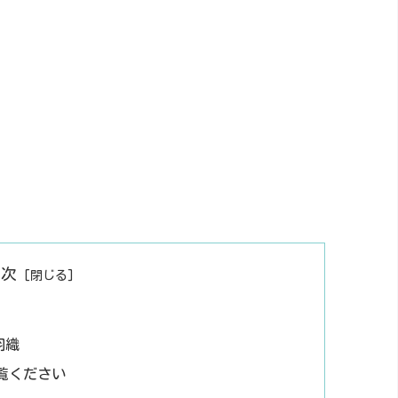
目次
羽織
覧ください