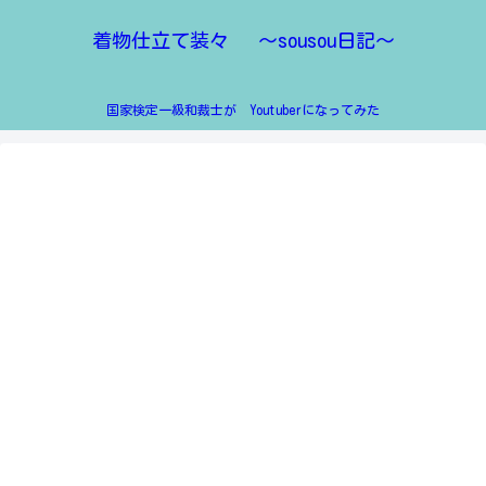
着物仕立て装々 ～sousou日記～
国家検定一級和裁士が Youtuberになってみた