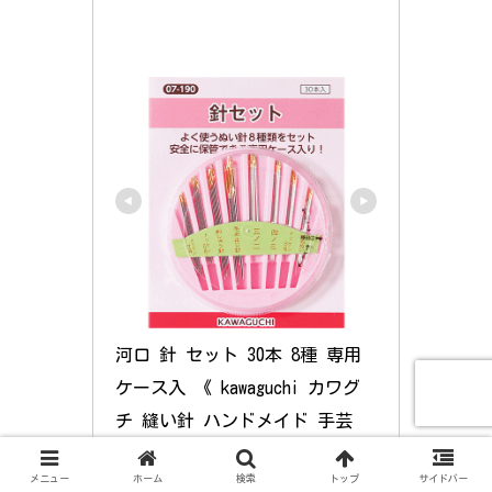
河口 針 セット 30本 8種 専用
ケース入 《 kawaguchi カワグ
チ 縫い針 ハンドメイド 手芸 
手作り 裁縫道具 手芸道具 道具 
メニュー
ホーム
検索
トップ
サイドバー
洋裁 和裁 ソーイング 07-190 