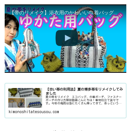
【帯のリメイク】浴衣用のかわいい巾着バッグの作り方 初心者でもかんたんな巾着バッグ
【古い帯の利用法】夏の博多帯をリメイクしてみ
ました
夏の帯をリメイク エコバッグ、巾着ポーチ、ファスナー
ポーチの作り方解説動画こんにちは！着物仕立て装々で
す。今年の梅雨は急にたくさん降ってきて、あっという間
に止んでしまう不思議なお天気ですね。何ともムシムシ暑
く 今年の夏もとっても暑そうで戦々...
kimonoshitatesousou.com