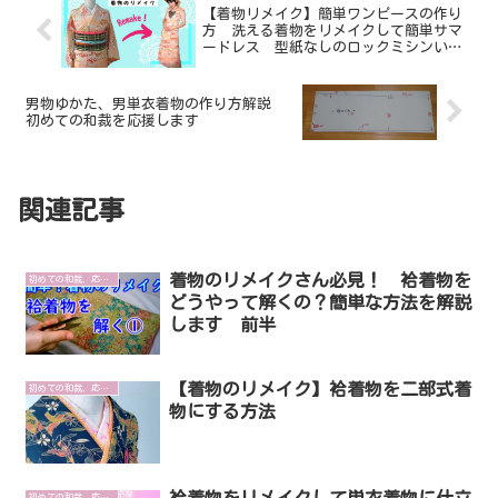
【着物リメイク】簡単ワンピースの作り
方 洗える着物をリメイクして簡単サマ
ードレス 型紙なしのロックミシンいら
ず！
男物ゆかた、男単衣着物の作り方解説
初めての和裁を応援します
関連記事
着物のリメイクさん必見！ 袷着物を
初めての和裁、応援します ～仕立て方解説～
どうやって解くの？簡単な方法を解説
します 前半
【着物のリメイク】袷着物を二部式着
初めての和裁、応援します ～仕立て方解説～
物にする方法
袷着物をリメイクして単衣着物に仕立
初めての和裁、応援します ～仕立て方解説～