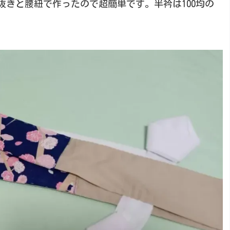
きと腰紐で作ったので超簡単です。半衿は100均の