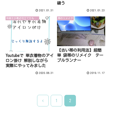
縫う
2021.01.31
2021.01.23
和裁士が最近仕立てたものを紹介します
帯のリメイク
【古い帯の利用法】超簡
単 袋帯のリメイク テー
Youtubeで 単衣着物のアイ
ブルランナー
ロン掛け 解説しながら
実際にやってみました
2020.08.31
2019.11.17
前
1
2
へ