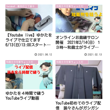
YoutubeR 着物仕立て装々
和裁士の仕事ちょっとだけ解説
【Youtube live】ゆかたを
オンラインお裁縫サロン
ライブで仕立てます
開催 2021年2/14(日）１
6/13(日)13:00スタート
３時～和裁士がライブで
ぜひご参加ください
袷着物をガシガシ縫うよ
2021.06.12
2021.02.13
和裁士の仕事ちょっとだけ解説
和裁士の仕事ちょっとだけ解説
ゆかたを４時間で縫う
YouTubeライブ動画
YouTube初めてのライブ配
信 装々さんがガシガシ