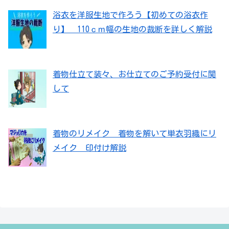
浴衣を洋服生地で作ろう【初めての浴衣作
り】 110ｃｍ幅の生地の裁断を詳しく解説
着物仕立て装々、お仕立てのご予約受付に関
して
着物のリメイク 着物を解いて単衣羽織にリ
メイク 印付け解説