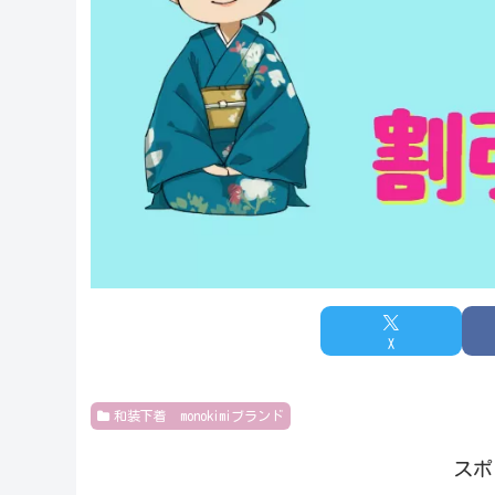
X
和装下着 monokimiブランド
スポ