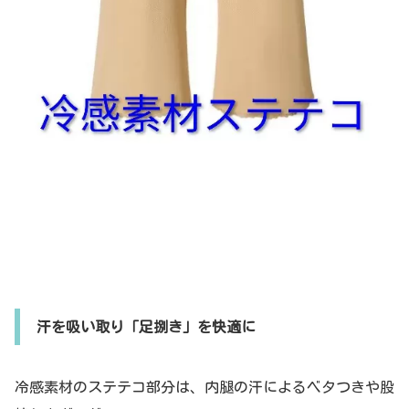
汗を吸い取り「足捌き」を快適に
冷感素材のステテコ部分は、
内腿の汗によるベタつきや股