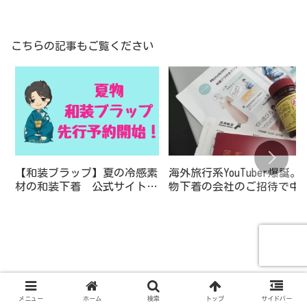
こちらの記事もご覧ください
【和装ブラップ】夏の冷感素
海外旅行系YouTuber爆誕。
材の和装下着 公式サイトは
物下着の会社のご招待で中
こちらの割引クーポンGETし
行ってみた １日目 その
てから【monokimi】
メニュー
ホーム
検索
トップ
サイドバー
浴衣を洋服生地で作ろう【初めての浴衣