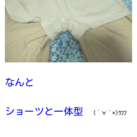
なんと
ショーツと一体型
(´∀｀*)ｳﾌﾌ