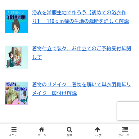
浴衣を洋服生地で作ろう【初めての浴衣作
り】 110ｃｍ幅の生地の裁断を詳しく解説
着物仕立て装々、お仕立てのご予約受付に関
して
着物のリメイク 着物を解いて単衣羽織にリ
メイク 印付け解説
メニュー
ホーム
検索
トップ
サイドバー