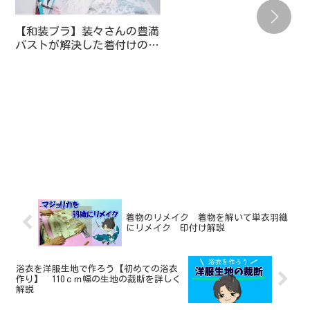
6/13(日)13:00スタート ぜ
ひご参加ください
【和装ブラ】装々さんの豊満
バストが解決した着付けの補
正アイテム紹介【​monokimi】
着物のリメイク 着物を解いて単衣羽織
にリメイク 印付け解説
浴衣を洋服生地で作ろう【初めての浴衣
作り】 110ｃｍ幅の生地の裁断を詳しく
解説