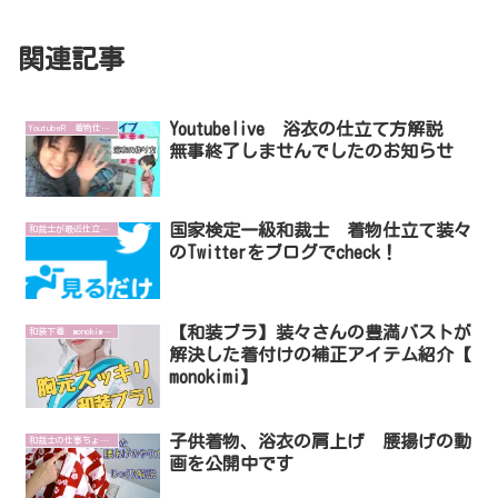
関連記事
Youtubelive 浴衣の仕立て方解説
YoutubeR 着物仕立て装々
無事終了しませんでしたのお知らせ
国家検定一級和裁士 着物仕立て装々
和裁士が最近仕立てたものを紹介します
のTwitterをブログでcheck！
【和装ブラ】装々さんの豊満バストが
和装下着 monokimiブランド
解決した着付けの補正アイテム紹介【​
monokimi】
子供着物、浴衣の肩上げ 腰揚げの動
和裁士の仕事ちょっとだけ解説
画を公開中です