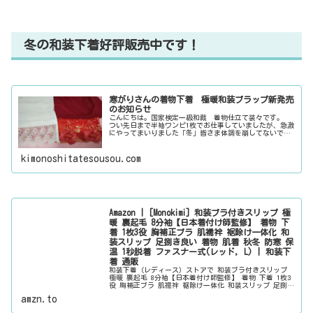
冬の和装下着好評販売中です！
寒がりさんの着物下着 極暖和装ブラップ新発売
のお知らせ
こんにちは。国家検定一級和裁 着物仕立て装々です。
つい先日まで半袖ワンピ1枚でお仕事していましたが、急激
にやってまいりました「冬」皆さま体調を崩してないでし
ょうか？今回は急激な寒さに寒がりな装々さんが、まさに
自分のためだけに作った裏起毛の...
kimonoshitatesousou.com
Amazon | [Monokimi] 和装ブラ付きスリップ 極
暖 裏起毛 8分袖【日本着付け師監修】 着物 下
着 1枚3役 胸補正ブラ 肌襦袢 裾除け一体化 和
装スリップ 足捌き良い 着物 肌着 秋冬 防寒 保
温 1秒脱着 ファスナー式(レッド, L) | 和装下
着 通販
和装下着（レディース）ストアで 和装ブラ付きスリップ
極暖 裏起毛 8分袖【日本着付け師監修】 着物 下着 1枚3
役 胸補正ブラ 肌襦袢 裾除け一体化 和装スリップ 足捌き
良い 着物 肌着 秋冬 防寒 保温 1秒脱着 ファスナー式(レ
amzn.to
ッド,...