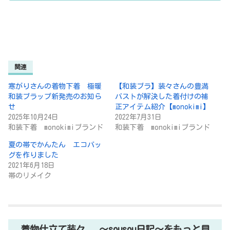
関連
寒がりさんの着物下着 極暖
【和装ブラ】装々さんの豊満
和装ブラップ新発売のお知ら
バストが解決した着付けの補
せ
正アイテム紹介【​monokimi】
2025年10月24日
2022年7月31日
和装下着 monokimiブランド
和装下着 monokimiブランド
夏の帯でかんたん エコバッ
グを作りました
2021年6月18日
帯のリメイク
着物仕立て装々 ～sousou日記～をもっと見