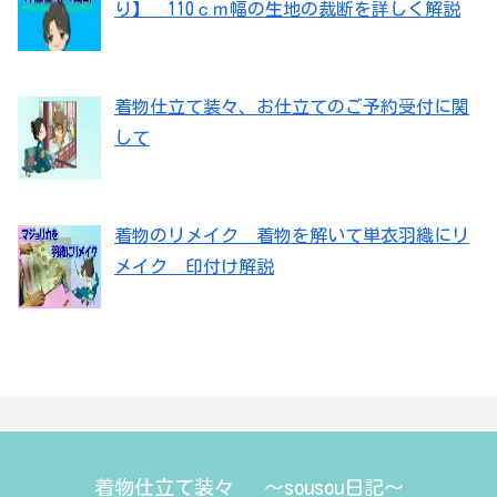
り】 110ｃｍ幅の生地の裁断を詳しく解説
着物仕立て装々、お仕立てのご予約受付に関
して
着物のリメイク 着物を解いて単衣羽織にリ
メイク 印付け解説
着物仕立て装々 ～sousou日記～